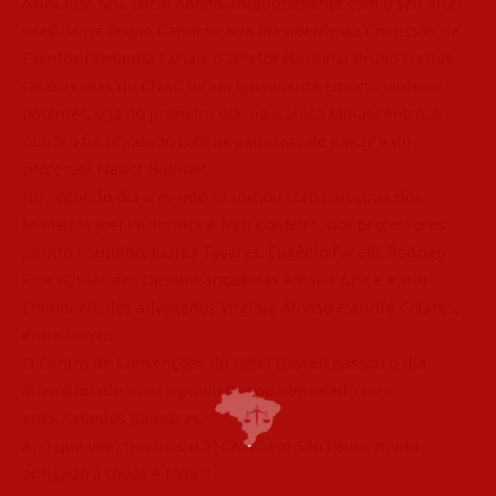
ANACRIM-MG, Lúcio Adolfo, conjuntamente com o seu Vice-
presidente Bruno Cândido, sua Presidente da Comissão de
Eventos Fernanda Faria e o Diretor Nacional Bruno Freitas.
Os dois dias do CNAC foram igualmente emocionantes e
potentes, e já no primeiro dia, no icônico MinasCentro, o
público foi brindado com as palestras de Kakay e do
professor Nabor Bulhões.
No segundo dia o evento se iniciou com palestras dos
Ministros Joel Paciornick e Néfi Cordeiro, dos professores
Jacinto Coutinho, Juarez Tavares, Eugênio Pacelli, Rodrigo
Rios (Chile), das Desembargadoras Âmalin Aziz e Karin
Emmerich, dos advogados Virgínia Afonso e André Colares,
entre outros.
O Centro de Convenções do Hotel Dayrell passou o dia
inteiro lotado, com o público sendo brindado com
emocionantes palestras.
Ano que vem teremos o 3º CNAC em São Paulo, muito
obrigado a todos e todas!