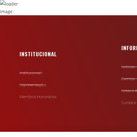
INFO
INSTITUCIONAL
Notícias
Institucional
Eventos
Representações
Notas e A
Membros Honorários
Cursos e 