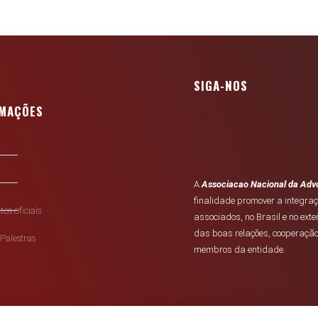
SIGA-NOS
RMAÇÕES
A
Associacao Nacional da Advo
finalidade promover a integr
tos oficiais
associados, no Brasil e no exte
das boas relações, cooperação
Palestras
membros da entidade.