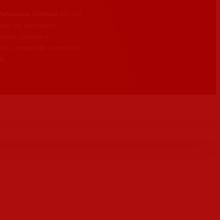
Advocacia Criminal
tem por
ração dos advogados
terior, visando a
ções, cooperação e amizades
de.