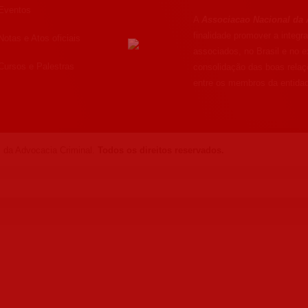
Eventos
A
Associacao Nacional da 
finalidade promover a integ
Notas e Atos oficiais
associados, no Brasil e no ex
Cursos e Palestras
consolidação das boas rela
entre os membros da entida
 da Advocacia Criminal.
Todos os direitos reservados.