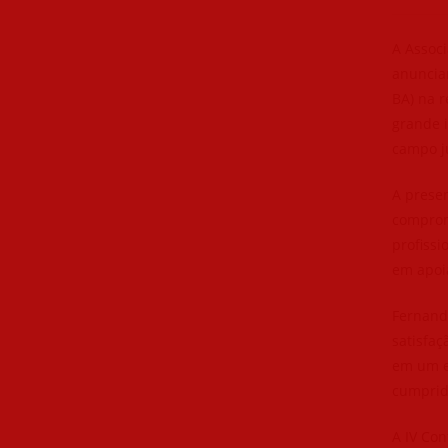
A Assoc
anuncia
BA) na r
grande i
campo ju
A prese
comprom
profissi
em apoia
Fernand
satisfa
em um e
cumprid
A IV Con