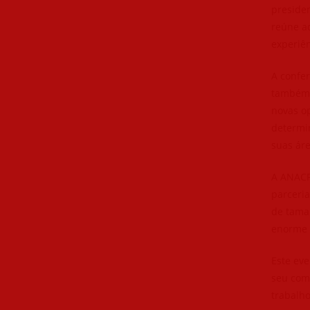
preside
reúne ad
experiên
A confe
também 
novas op
determi
suas áre
A ANACR
parceria
de tama
enorme 
Este ev
seu com
trabalho