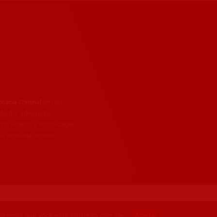
cacia Criminal
tem por
ação dos advogados
rior, visando a consolidação
 e amizades entre os
miremos que você está satisfeito com ele.
Aceitar