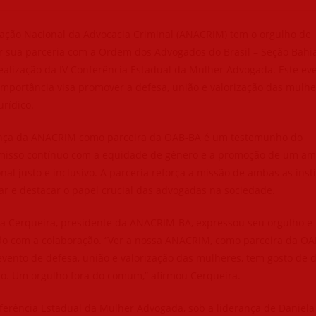
iação Nacional da Advocacia Criminal (ANACRIM) tem o orgulho de
r sua parceria com a Ordem dos Advogados do Brasil – Seção Bahi
ealização da IV Conferência Estadual da Mulher Advogada. Este ev
mportância visa promover a defesa, união e valorização das mulhe
rídico.
nça da ANACRIM como parceira da OAB-BA é um testemunho do
isso contínuo com a equidade de gênero e a promoção de um am
onal justo e inclusivo. A parceria reforça a missão de ambas as inst
r e destacar o papel crucial das advogadas na sociedade.
a Cerqueira, presidente da ANACRIM-BA, expressou seu orgulho e
ção com a colaboração. “Ver a nossa ANACRIM, como parceira da OA
vento de defesa, união e valorização das mulheres, tem gosto de 
o. Um orgulho fora do comum,” afirmou Cerqueira.
ferência Estadual da Mulher Advogada, sob a liderança de Daniela