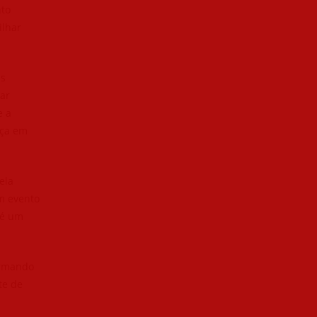
nto
ilhar
as
ar
e a
nça em
ela
um evento
 é um
irmando
te de