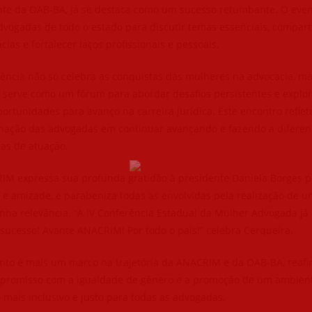
nte da OAB-BA, já se destaca como um sucesso retumbante. O eve
vogadas de todo o estado para discutir temas essenciais, compart
cias e fortalecer laços profissionais e pessoais.
rência não só celebra as conquistas das mulheres na advocacia, m
serve como um fórum para abordar desafios persistentes e explor
ortunidades para avanço na carreira jurídica. Este encontro reflet
nação das advogadas em continuar avançando e fazendo a difere
as de atuação.
IM expressa sua profunda gratidão à presidente Daniela Borges p
 e amizade, e parabeniza todas as envolvidas pela realização de 
nha relevância. “A IV Conferência Estadual da Mulher Advogada já
sucesso! Avante ANACRIM! Por todo o país!” celebra Cerqueira.
ento é mais um marco na trajetória da ANACRIM e da OAB-BA, reaf
promisso com a igualdade de gênero e a promoção de um ambien
 mais inclusivo e justo para todas as advogadas.