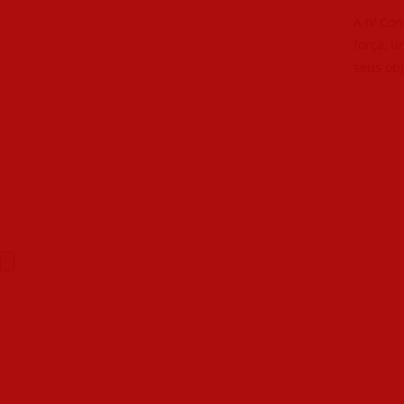
A IV Co
força, u
seus ob