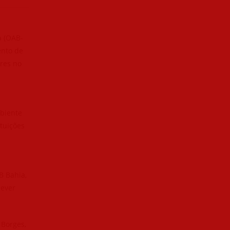
a (OAB-
ento de
res no
biente
ituições
B Bahia,
dever
 Borges,