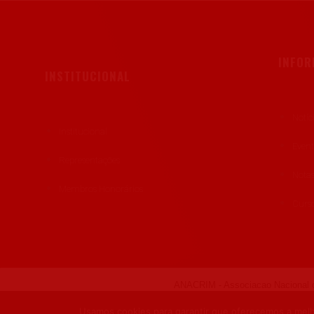
INFO
INSTITUCIONAL
Notíc
Institucional
Even
Representações
Notas
Membros Honorários
Curso
ANACRIM - Associacao Nacional d
Usamos cookies para garantir que oferecemos a melho