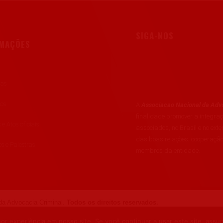
SIGA-NOS
RMAÇÕES
ias
tos
A
Associacao Nacional da Advo
finalidade promover a integr
 e Atos oficiais
associados, no Brasil e no exte
das boas relações, cooperação
s e Palestras
membros da entidade.
a Advocacia Criminal.
Todos os direitos reservados.
r experiência em nosso site. Se você continuar a usar este site, assu