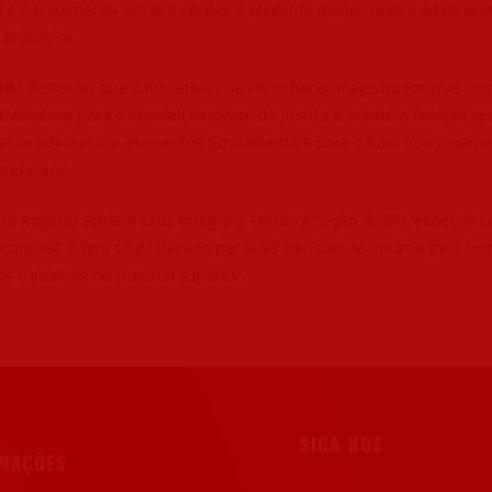
l e o tratamento sempre cordial e elegante dispensado à advocaci
 brasileira.
IM destacou que a iniciativa visa reconhecer magistrados que co
ativamente para o aperfeiçoamento da Justiça e mantêm relação re
lasse advocatícia, elementos fundamentais para o bom funcioname
judiciário.
ro Rogério Schietti Cruz integra a Terceira Seção do STJ, especiali
criminal, e tem se destacado por suas decisões técnicas e pela f
s trabalhos no tribunal superior.
SIGA-NOS
RMAÇÕES