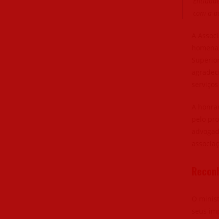
Entidade
com a a
A Assoc
homenage
Superior
agradec
serviços
A honra
pelo pro
advogado
associaç
Reconh
O minist
seus imp