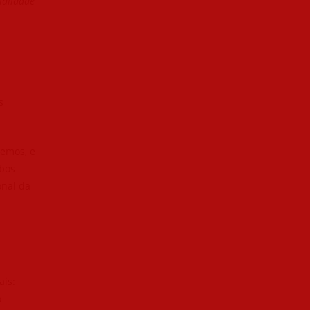
ialidade
s
Lemos, e
mbos
onal da
ais:
o