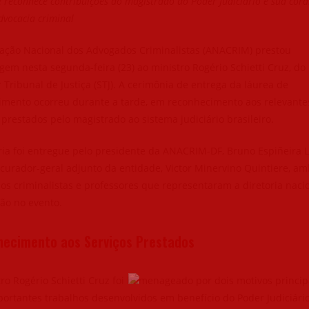
 reconhece contribuições do magistrado ao Poder Judiciário e sua cord
dvocacia criminal
iação Nacional dos Advogados Criminalistas (ANACRIM) prestou
m nesta segunda-feira (23) ao ministro Rogério Schietti Cruz, do
 Tribunal de Justiça (STJ). A cerimônia de entrega da láurea de
imento ocorreu durante a tarde, em reconhecimento aos relevante
 prestados pelo magistrado ao sistema judiciário brasileiro.
ria foi entregue pelo presidente da ANACRIM-DF, Bruno Espiñeira 
curador-geral adjunto da entidade, Victor Minervino Quintiere, a
s criminalistas e professores que representaram a diretoria naci
ão no evento.
ecimento aos Serviços Prestados
ro Rogério Schietti Cruz foi homenageado por dois motivos princip
ortantes trabalhos desenvolvidos em benefício do Poder Judiciári