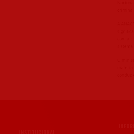
Naciona
criminal
A ANACR
signific
com a c
sistema 
O minist
matéria 
conduz o
INFO
INSTITUCIONAL