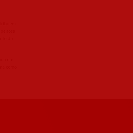
a
ntribuem
speitosa
nto do
zada em
orma como