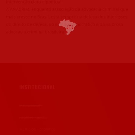
intervenção clara e pontual.
A ANACRIM, enquanto associação da advocacia criminal que
mais cresce no Brasil, está sempre na defesa dos interesses
do direito de defesa, do estado democrático e da valorosa
advocacia criminal brasileira.
INSTITUCIONAL
Institucional
Representações
Membros Honorários