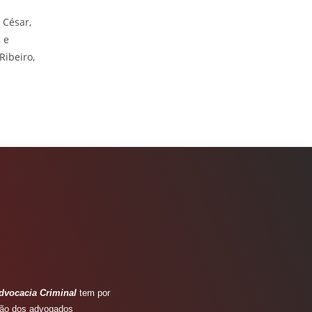
 César,
 e
Ribeiro,
dvocacia Criminal
tem por
ação dos advogados