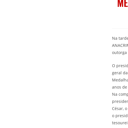
ME
Na tarde
ANACRIM
outorga
O presi
geral d
Medalha
anos de 
Na comp
presiden
César, o
o presid
tesourei