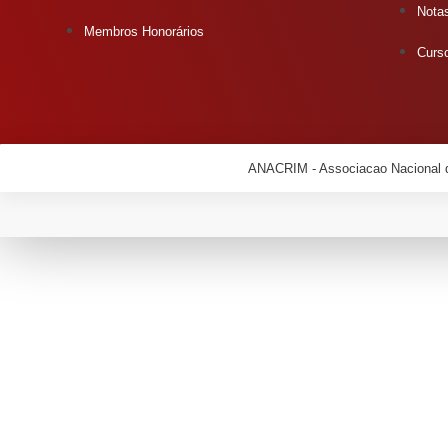
Notas
Membros Honorários
Curs
ANACRIM - Associacao Nacional d