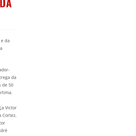
 DA
 e da
 a
ador-
trega da
s de 50
órtima.
ça Victor
a Cortez,
tor
ndré