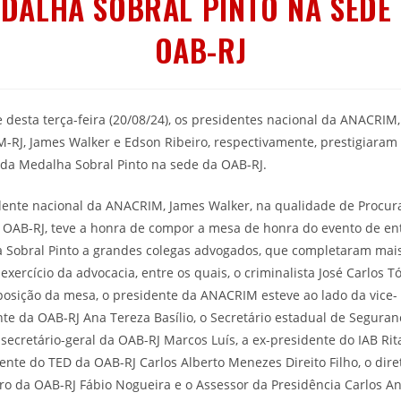
DALHA SOBRAL PINTO NA SEDE
OAB-RJ
 desta terça-feira (20/08/24), os presidentes nacional da ANACRIM,
-RJ, James Walker e Edson Ribeiro, respectivamente, prestigiaram
 da Medalha Sobral Pinto na sede da OAB-RJ.
dente nacional da ANACRIM, James Walker, na qualidade de Procur
a OAB-RJ, teve a honra de compor a mesa de honra do evento de en
 Sobral Pinto a grandes colegas advogados, que completaram mai
exercício da advocacia, entre os quais, o criminalista José Carlos T
osição da mesa, o presidente da ANACRIM esteve ao lado da vice-
te da OAB-RJ Ana Tereza Basílio, o Secretário estadual de Seguran
 secretário-geral da OAB-RJ Marcos Luís, a ex-presidente do IAB Rit
ente do TED da OAB-RJ Carlos Alberto Menezes Direito Filho, o dire
ro da OAB-RJ Fábio Nogueira e o Assessor da Presidência Carlos A