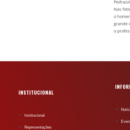
Pedrazzi
Nas foto
o homen
grande 
o profes
INFO
INSTITUCIONAL
Notíc
Institucional
Even
Representações