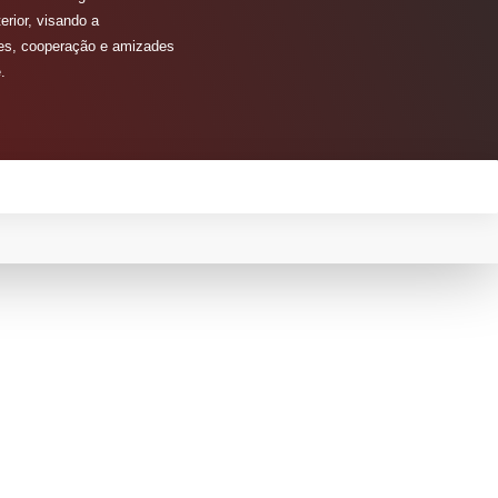
erior, visando a
ões, cooperação e amizades
.