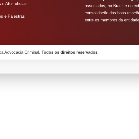
 e Atos oficiais
associados, no Brasil e no ext
consolidação das boas relaç
os e Palestras
entre os membros da entidade
a Advocacia Criminal.
Todos os direitos reservados.