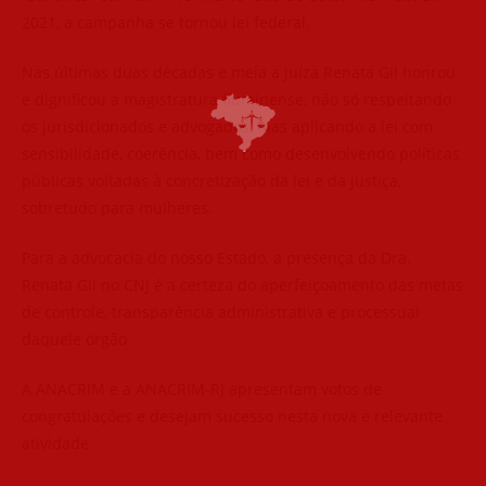
2021, a campanha se tornou lei federal.
Nas últimas duas décadas e meia a juíza Renata Gil honrou
e dignificou a magistratura fluminense, não só respeitando
os jurisdicionados e advogados, mas aplicando a lei com
sensibilidade, coerência, bem como desenvolvendo políticas
públicas voltadas à concretização da lei e da justiça,
sobretudo para mulheres.
Para a advocacia do nosso Estado, a presença da Dra.
Renata Gil no CNJ é a certeza do aperfeiçoamento das metas
de controle, transparência administrativa e processual
daquele órgão.
A ANACRIM e a ANACRIM-RJ apresentam votos de
congratulações e desejam sucesso nesta nova e relevante
atividade.