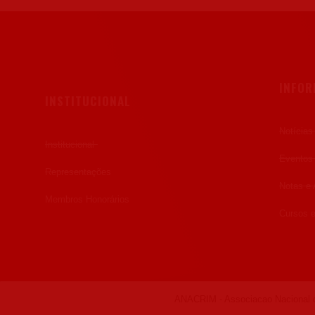
INFO
INSTITUCIONAL
Notícias
Institucional
Eventos
Representações
Notas e 
Membros Honorários
Cursos e
ANACRIM - Associacao Nacional d