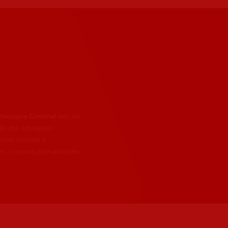
dvocacia Criminal
tem por
ação dos advogados
erior, visando a
ões, cooperação e amizades
.