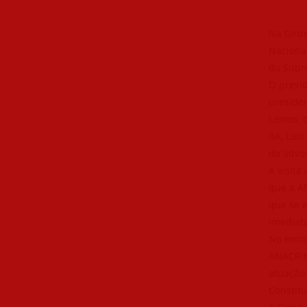
Na tarde
Nacional
do Supre
O presi
preside
Lemos, 
BA, Luís
da advoc
A visita
que a A
que se 
imediat
No enco
ANACRIM 
atuação
Constitu