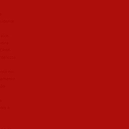
o
esidente
vice-
ñeira
ACRIM-
interesse
mento em
lgamento
ção
a
oio à