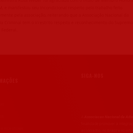
 Ministra Rosa Weber foi agraciada com o título de Membro Honorá
 e manifestou seu incondicional respeito pelo trabalho feito
mente pela associação, reiterando que a Associação Nacional da
a Criminal tem o irrestrito respeito e reconhecimento do Supremo
 Federal.
SIGA-NOS
RMAÇÕES
ias
tos
A
Associacao Nacional da Advo
finalidade promover a integr
 e Atos oficiais
associados, no Brasil e no exte