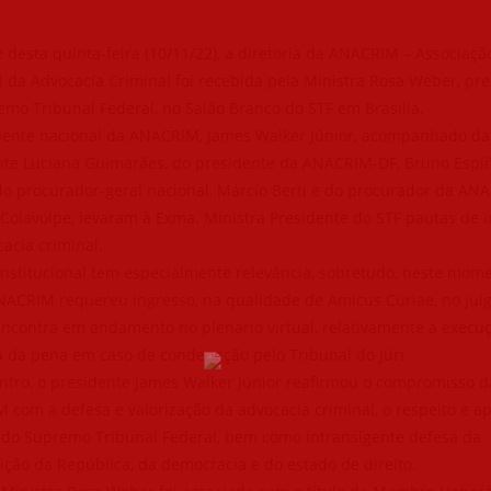
 desta quinta-feira (10/11/22), a diretoria da ANACRIM – Associaçã
 da Advocacia Criminal foi recebida pela Ministra Rosa Weber, pr
mo Tribunal Federal, no Salão Branco do STF em Brasília.
dente nacional da ANACRIM, James Walker Júnior, acompanhado da 
nte Luciana Guimarães, do presidente da ANACRIM-DF, Bruno Espi
do procurador-geral nacional, Márcio Berti e do procurador da AN
 Colavolpe, levaram à Exma. Ministra Presidente do STF pautas de 
acia criminal.
 institucional tem especialmente relevância, sobretudo, neste mo
NACRIM requereu ingresso, na qualidade de Amicus Curiae, no ju
encontra em andamento no plenário virtual, relativamente à execu
a da pena em caso de condenação pelo Tribunal do Júri.
ntro, o presidente James Walker Júnior reafirmou o compromisso d
com a defesa e valorização da advocacia criminal, o respeito e ap
 do Supremo Tribunal Federal, bem como intransigente defesa da
ição da República, da democracia e do estado de direito.