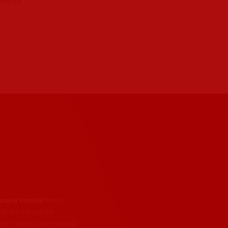
rio da
cacia Criminal
tem por
ação dos advogados
rior, visando a consolidação