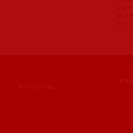
A Exma.
ANACRIM,
nacional
Advocaci
Tribunal
INFO
INSTITUCIONAL
Notíc
Institucional
Even
Representações
Notas