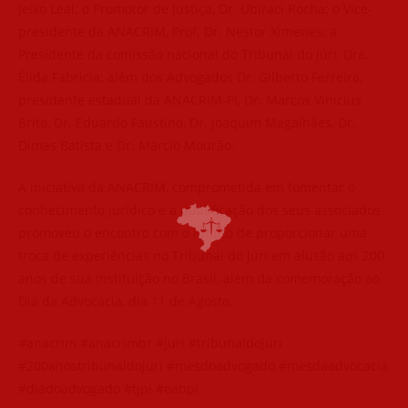
Jeiko Leal; o Promotor de Justiça, Dr. Ubiraci Rocha; o Vice-
presidente da ANACRIM, Prof. Dr. Nestor Ximenes; a
Presidente da comissão nacional do Tribunal do Júri, Dra.
Élida Fabricia; além dos Advogados Dr. Gilberto Ferreira,
presidente estadual da ANACRIM-PI, Dr. Marcos Vinícius
Brito, Dr. Eduardo Faustino, Dr. Joaquim Magalhães, Dr.
Dimas Batista e Dr. Márcio Mourão.
A iniciativa da ANACRIM, comprometida em fomentar o
conhecimento jurídico e a qualificação dos seus associados
promoveu o encontro com o intuito de proporcionar uma
troca de experiências no Tribunal do Júri em alusão aos 200
anos de sua instituição no Brasil, além da comemoração ao
Dia da Advocacia, dia 11 de Agosto.
#anacrim #anacrimbr #juri #tribunaldojúri
#200anostribunaldojuri #mesdoadvogado #mesdaadvocacia
#diadoadvogado #tjpi #oabpi