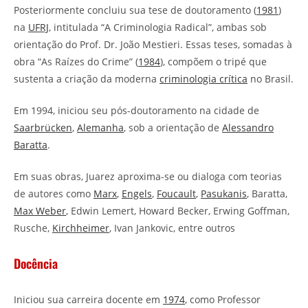
Posteriormente concluiu sua tese de doutoramento (
1981
)
na
UFRJ
, intitulada “A Criminologia Radical”, ambas sob
orientação do Prof. Dr. João Mestieri. Essas teses, somadas à
obra “As Raízes do Crime” (
1984
), compõem o tripé que
sustenta a criação da moderna
criminologia crítica
no Brasil.
Em 1994, iniciou seu pós-doutoramento na cidade de
Saarbrücken
,
Alemanha
, sob a orientação de
Alessandro
Baratta
.
Em suas obras, Juarez aproxima-se ou dialoga com teorias
de autores como
Marx
,
Engels
,
Foucault
,
Pasukanis
, Baratta,
Max Weber
, Edwin Lemert, Howard Becker, Erwing Goffman,
Rusche,
Kirchheimer
, Ivan Jankovic, entre outros
Docência
Iniciou sua carreira docente em
1974
, como Professor