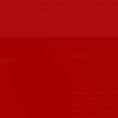
Dra. Linete Mendes Coordenadora de Direito da Faculdade Católica
e o Dr. Olmir Bampi Coordenador curso de Direito FASIPE.
SIGA-NOS
RMAÇÕES
ias
tos
A
Associacao Nacional da Advo
finalidade promover a integr
 e Atos oficiais
associados, no Brasil e no exte
das boas relações, cooperação
s e Palestras
membros da entidade.