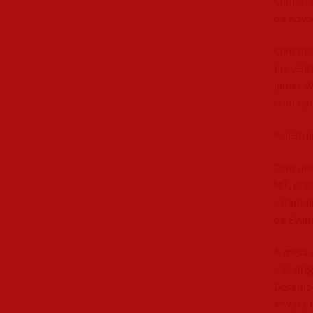
Começou 
da Advo
Com mais
presente
James Wa
criminal
Palestra
Com uma
MT, pres
estadua
de Even
A mesa 
e Rodrig
Desemba
4ª Vara 