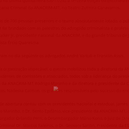
na última quinta-feira (06/11/24), a terceira edição do Encontro E
cacia Criminal da ANACRIM-MT, no Teatro Zulmira Canavarros.
 de 700 pessoas presentes e o teatro absolutamente lotado, o púb
 foi brindado com as palestras do advogado criminalista e profess
lker Jr, presidente nacional da ANACRIM, e do grande tribuno de J
ista Ércio Quaresma.
ram no dia seguinte os advogados André Vartuli e Franklin Assis.
 organização impecável, o evento mobilizou toda a diretoria da 
identes de comissões e associados, todos sob a liderança do pres
l da ANACRIM-MT Rodrigo Marinho e da diretora e presidente da 
tos, Nadeska Calmon, os grandes responsáveis pelo sucesso do enc
de abertura contou com os presidentes nacional e estadual, James
o Marinho, o Dr. Bento Epifânio, vice-presidente da ANACRIM-MT, 
rgador Orlando Perri, o Desembargador Mário Kono, o Juiz de Dire
Criminal Dr. Marcos Faleiros, o Dr. Geovani Santin, Presidente da E