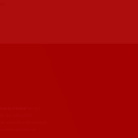
 de
cacia Criminal
tem por
ação dos advogados
rior, visando a consolidação
 e amizades entre os