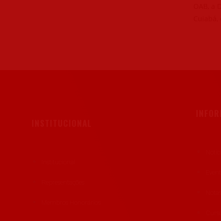
OAB, a 
Cuiabá, 
INFO
INSTITUCIONAL
Notíc
Institucional
Even
Representações
Notas
Membros Honorários
Curso