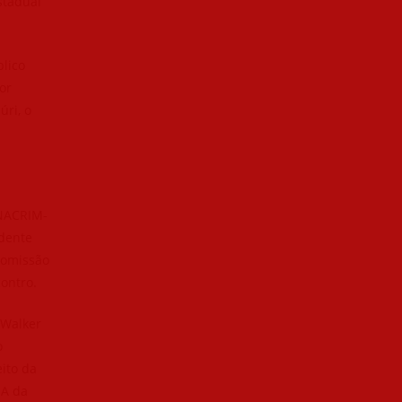
stadual
lico
or
úri, o
ANACRIM-
idente
Comissão
ontro.
 Walker
o
ito da
SA da