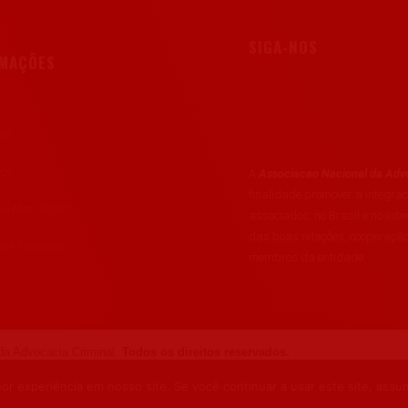
SIGA-NOS
RMAÇÕES
ias
tos
A
Associacao Nacional da Advo
finalidade promover a integr
 e Atos oficiais
associados, no Brasil e no exte
das boas relações, cooperação
s e Palestras
membros da entidade.
a Advocacia Criminal.
Todos os direitos reservados.
r experiência em nosso site. Se você continuar a usar este site, assu