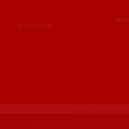
INFO
INSTITUCIONAL
Notíc
Institucional
Even
Representações
Notas
Membros Honorários
Curso
ANACRIM - Associacao Nacional d
Usamos cookies para garantir que oferecemos a melho