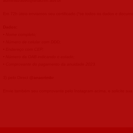
administrativo@anacrim.adv.br
Em 72h úteis enviamos seu certificado (*se todos os dados e docu
Dados:
• Nome completo;
• Número de celular com DDD;
• Endereço com CEP;
• Número da OAB indicando o estado;
• Comprovante do pagamento da anuidade 2023.
3) pelo Direct
@anacrimbr
Envie também seu comprovante pelo Instagram acima, e solicite sua