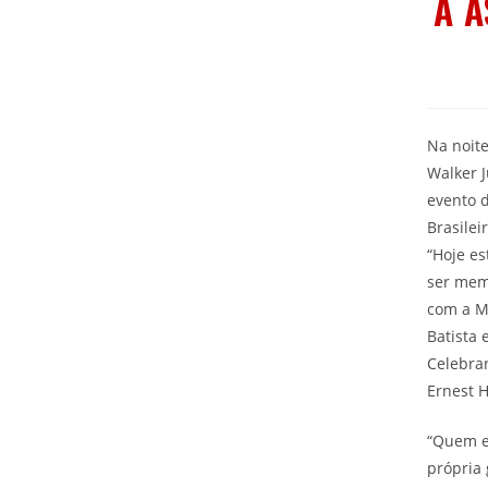
A 
Na noite
Walker 
evento d
Brasilei
“Hoje es
ser mem
com a Me
Batista 
Celebrar
Ernest 
“Quem es
própria 