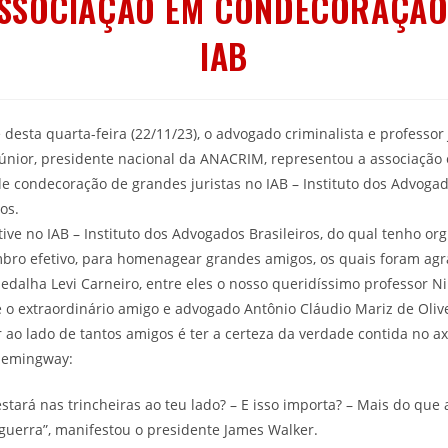
ASSOCIAÇÃO EM CONDECORAÇÃO
IAB
 desta quarta-feira (22/11/23), o advogado criminalista e professor
Júnior, presidente nacional da ANACRIM, representou a associação
e condecoração de grandes juristas no IAB – Instituto dos Advoga
ros.
tive no IAB – Instituto dos Advogados Brasileiros, do qual tenho or
bro efetivo, para homenagear grandes amigos, os quais foram agr
dalha Levi Carneiro, entre eles o nosso queridíssimo professor Ni
e o extraordinário amigo e advogado Antônio Cláudio Mariz de Olive
 ao lado de tantos amigos é ter a certeza da verdade contida no a
Hemingway:
tará nas trincheiras ao teu lado? – E isso importa? – Mais do que 
guerra”, manifestou o presidente James Walker.