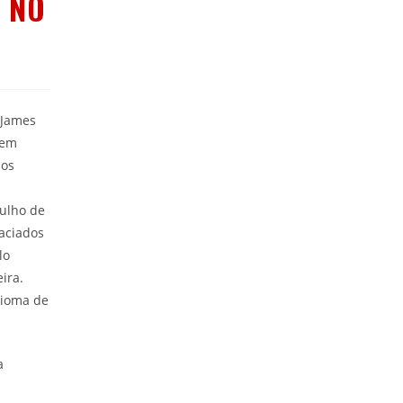
 NO
 James
 em
dos
gulho de
aciados
lo
ira.
xioma de
a