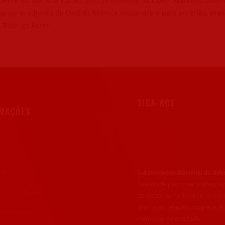
dente do IAB, Rita Cortez, pelo presidente da CDAP, Marcello Olivei
ia-geral adjunta da OAB-RJ, Mônica Alexandre e pelo anfitrião, pre
 Rodrigo Assef.
SIGA-NOS
RMAÇÕES
ias
tos
A
Associacao Nacional da Advo
finalidade promover a integr
 e Atos oficiais
associados, no Brasil e no exte
das boas relações, cooperação
s e Palestras
membros da entidade.