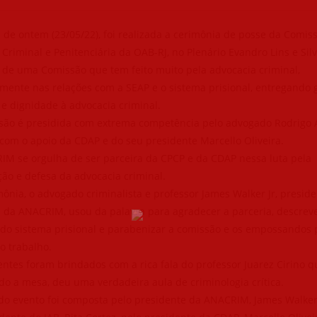
 de ontem (23/05/22), foi realizada a cerimônia de posse da Comis
s Criminal e Penitenciária da OAB-RJ, no Plenário Evandro Lins e Silv
 de uma Comissão que tem feito muito pela advocacia criminal,
lmente nas relações com a SEAP e o sistema prisional, entregando
 e dignidade à advocacia criminal.
são é presidida com extrema competência pelo advogado Rodrigo A
com o apoio da CDAP e do seu presidente Marcello Oliveira.
IM se orgulha de ser parceira da CPCP e da CDAP nessa luta pela
ção e defesa da advocacia criminal.
ônia, o advogado criminalista e professor James Walker Jr, presid
 da ANACRIM, usou da palavra para agradecer a parceria, descreve
 do sistema prisional e parabenizar a comissão e os empossandos 
o trabalho.
ntes foram brindados com a rica fala do professor Juarez Cirino q
o a mesa, deu uma verdadeira aula de criminologia crítica.
do evento foi composta pelo presidente da ANACRIM, James Walker 