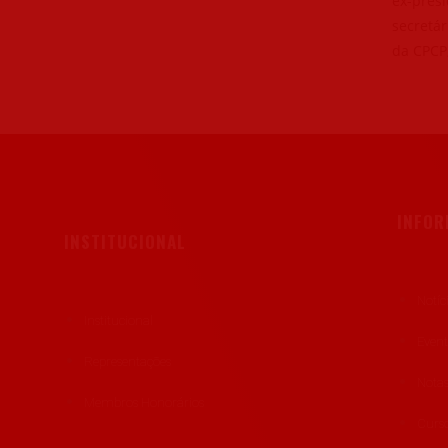
ex-presi
secretár
da CPCP,
INFO
INSTITUCIONAL
Notíc
Institucional
Even
Representações
Notas
Membros Honorários
Curso