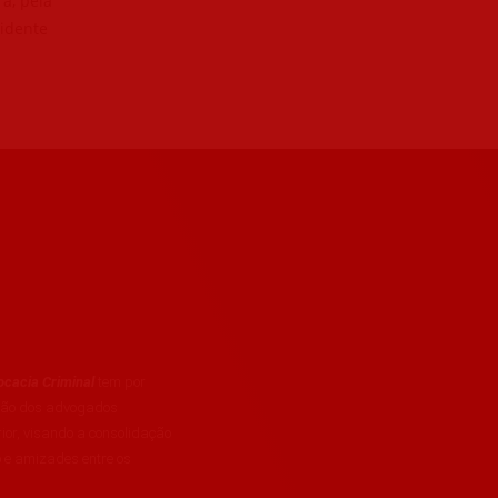
ra, pela
sidente
cacia Criminal
tem por
ação dos advogados
rior, visando a consolidação
 e amizades entre os