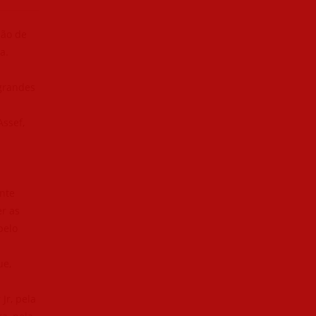
são de
a.
 grandes
ssef,
ente
r as
pelo
ue,
Jr, pela