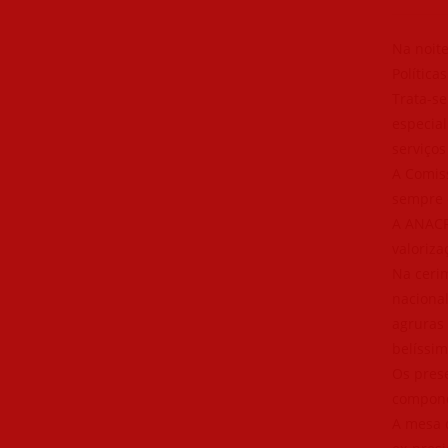
Na noite
Política
Trata-se
especia
serviços
A Comis
sempre 
A ANACR
valoriza
Na cerim
nacional
agruras
belíssim
Os prese
compond
A mesa 