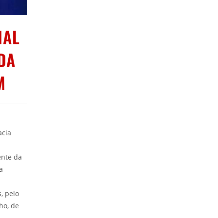
NAL
DA
M
acia
ente da
a
, pelo
ho, de