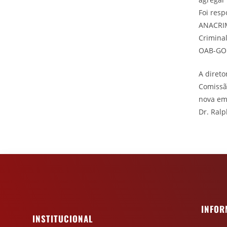
Foi resp
ANACRIM
Crimina
OAB-GO
A diret
Comissão
nova emp
Dr. Ral
INFOR
INSTITUCIONAL