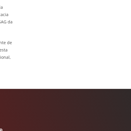
da
cacia
ASAG da
nte de
esta
ional,