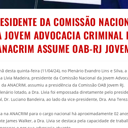
ESIDENTE DA COMISSÃO NACIO
A JOVEM ADVOCACIA CRIMINAL 
ANACRIM ASSUME OAB-RJ JOVE
 desta quinta-feira (11/04/24), no Plenário Evandro Lins e Silva, a
a Lívia Madeira, presidente da Comissão Nacional da Jovem Advoc
l da ANACRIM, assumiu a presidência da Comissão OAB Jovem RJ.
enário lotado, a Dra. Lívia foi empossada diretamente pelo presid
l, Dr. Luciano Bandeira, ao lado da vice-presidente, Dra. Ana Terez
 na ANACRIM para o cargo nacional há aproximadamente 02 anos
te James Walker, a Dra. Lívia se destaca pela capacidade de trabal
pessoas e por sua advocacia atuante.