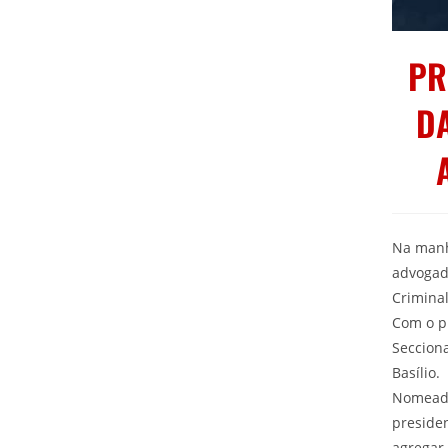
PR
D
Na manhã
advogad
Crimina
Com o pl
Secciona
Basílio.
Nomeada
presiden
agregar 