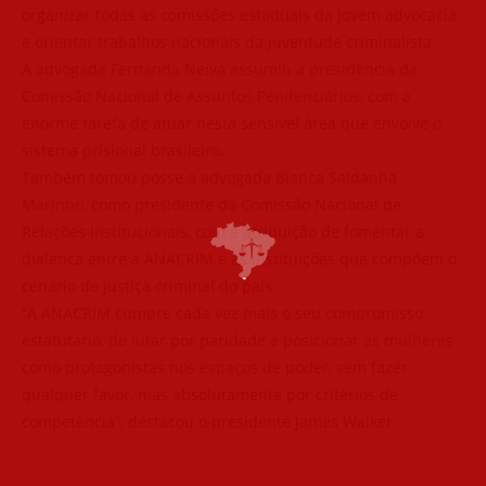
organizar todas as comissões estaduais da jovem advocacia
e orientar trabalhos nacionais da juventude criminalista.
A advogada Fernanda Neiva assumiu a presidência da
Comissão Nacional de Assuntos Penitenciários, com a
enorme tarefa de atuar nesta sensível área que envolve o
sistema prisional brasileiro.
Também tomou posse a advogada Bianca Saldanha
Marinho, como presidente da Comissão Nacional de
Relações Institucionais, com a atribuição de fomentar a
dialética entre a ANACRIM e as instituições que compõem o
cenário de justiça criminal do país.
“A ANACRIM cumpre cada vez mais o seu compromisso
estatutário, de lutar por paridade e posicionar as mulheres
como protagonistas nos espaços de poder, sem fazer
qualquer favor, mas absolutamente por critérios de
competência”, destacou o presidente James Walker.