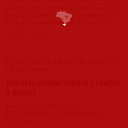
Na tarde da última sexta-feira (21/07/23), na sede da OAB-
RJ, foi realizada importante palestra sobre Prerrogativas da
advocacia. O advogado criminalista e professor James
Walker Júnior, presidente da ANACRIM, usou…
Continue Reading
EJAC LEVA GRANDE PÚBLICO E EMOÇÃO
A GOIÂNIA
redacao anacrim
April 17, 2023
ANACRIM CENTRO OESTE
/
Destaque
/
Eventos
0 Comments