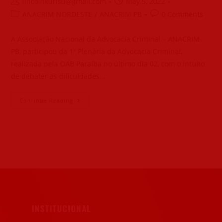
lincolnkurisu@gmail.com
May 5, 2022
ANACRIM NORDESTE
/
ANACRIM PB
0 Comments
A Associação Nacional da Advocacia Criminal – ANACRIM-
PB, participou da 1ª Plenária da Advocacia Criminal,
realizada pela OAB Paraíba no último dia 02, com o intuito
de debater as dificuldades…
Continue Reading
INSTITUCIONAL